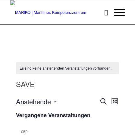
Es sind keine anstehenden Veranstaltungen vorhanden.
SAVE
Veransta
Veranst
Anstehende
Suche
Liste
Ansicht
Suche
Datum
Navigat
Vergangene Veranstaltungen
wählen.
und
Ansichten
SEP