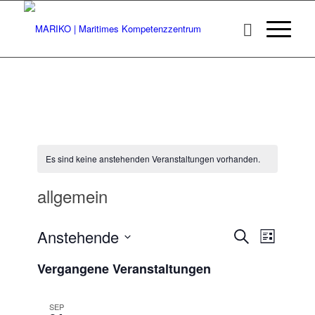
Es sind keine anstehenden Veranstaltungen vorhanden.
allgemein
Veransta
Veranst
Anstehende
Suche
Liste
Ansicht
Suche
Datum
Navigat
Vergangene Veranstaltungen
wählen.
und
Ansichten
SEP