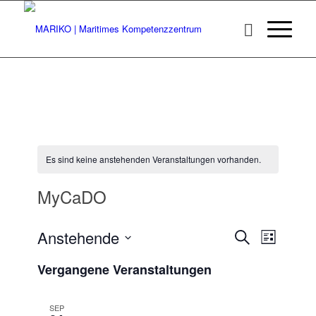
Es sind keine anstehenden Veranstaltungen vorhanden.
MyCaDO
Veransta
Veranst
Anstehende
Suche
Liste
Ansicht
Suche
Datum
Navigat
Vergangene Veranstaltungen
wählen.
und
Ansichten
SEP