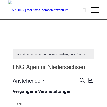
Es sind keine anstehenden Veranstaltungen vorhanden.
LNG Agentur Niedersachsen
Veransta
Veranst
Anstehende
Suche
Liste
Ansicht
Suche
Datum
Navigat
Vergangene Veranstaltungen
wählen.
und
Ansichten
SEP